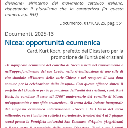
divisione»
all’interno del movimento cattolico italiano,
rispettando il pluralismo che lo caratterizza (in
questo
numero
a p. 555).
Documento, 01/10/2025, pag. 551
Documenti, 2025-13
Nicea: opportunità ecumenica
Card. Kurt Koch, prefetto del Dicastero per la
promozione dell’unità dei cristiani
«Il significato ecumenico del concilio di Nicea risiede nel rinnovamento e
nell’approfondimento del suo Credo, nella rivitalizzazione di uno stile di
vita sinodale all’interno delle varie Chiese e nel recupero di una data
comune per la celebrazione della Pasqua»
. Con questa efficace sintesi il
prefetto del Dicastero per la promozione dell’unità dei cristiani, card. Kurt
Koch, ha concluso il testo «Il 1700° anniversario del concilio di Nicea:
un’opportunità e una sfida ecumenica». Si tratta della lezione inaugurale
del simposio ecumenico internazionale «Nicea e la Chiesa del terzo
millennio: verso l’unità tra cattolici e ortodossi», tenutosi dal 4 al 7 giugno
scorsi presso la Pontificia università San Tommaso d’Aquino (Angelicum)
a Roma sotto il patrocinio dello stesso Dicastero. Tutti e tre i punti