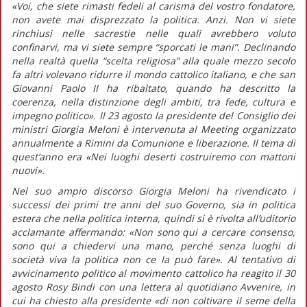
«Voi, che siete rimasti fedeli al carisma del vostro fondatore,
non avete mai disprezzato la politica. Anzi. Non vi siete
rinchiusi nelle sacrestie nelle quali avrebbero voluto
confinarvi, ma vi siete sempre “sporcati le mani”. Declinando
nella realtà quella “scelta religiosa” alla quale mezzo secolo
fa altri volevano ridurre il mondo cattolico italiano, e che san
Giovanni Paolo II ha ribaltato, quando ha descritto la
coerenza, nella distinzione degli ambiti, tra fede, cultura e
impegno politico».
Il 23 agosto la presidente del Consiglio dei
ministri Giorgia Meloni è intervenuta al Meeting organizzato
annualmente a Rimini da Comunione e liberazione. Il tema di
quest’anno era «Nei luoghi deserti costruiremo con mattoni
nuovi».
Nel suo ampio discorso Giorgia Meloni ha rivendicato i
successi dei primi tre anni del suo Governo, sia in politica
estera che nella politica interna, quindi si è rivolta all’uditorio
acclamante affermando:
«Non sono qui a cercare consenso,
sono qui a chiedervi una mano, perché senza luoghi di
società viva la politica non ce la può fare».
Al tentativo di
avvicinamento politico al movimento cattolico ha reagito il 30
agosto Rosy Bindi con una lettera al quotidiano
Avvenire,
in
cui ha chiesto alla presidente
«di non coltivare il seme della