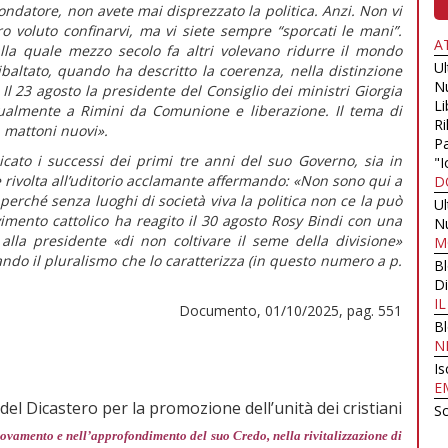
fondatore, non avete mai disprezzato la politica. Anzi. Non vi
ro voluto confinarvi, ma vi siete sempre “sporcati le mani”.
A
 alla quale mezzo secolo fa altri volevano ridurre il mondo
U
ribaltato, quando ha descritto la coerenza, nella distinzione
N
Il 23 agosto la presidente del Consiglio dei ministri Giorgia
Li
ualmente a Rimini da Comunione e liberazione. Il tema di
Ri
 mattoni nuovi».
Pa
cato i successi dei primi tre anni del suo Governo, sia in
"I
 è rivolta all’uditorio acclamante affermando:
«Non sono qui a
D
erché senza luoghi di società viva la politica non ce la può
U
vimento cattolico ha reagito il 30 agosto Rosy Bindi con una
N
 alla presidente
«di non coltivare il seme della divisione»
M
ando il pluralismo che lo caratterizza (in
questo numero
a p.
B
Di
I
Documento, 01/10/2025, pag. 551
B
N
Is
E
del Dicastero per la promozione dell’unità dei cristiani
Sc
nnovamento e nell’approfondimento del suo Credo, nella rivitalizzazione di