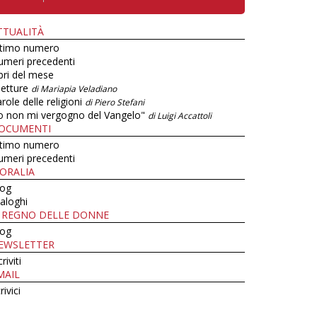
TTUALITÀ
ltimo numero
umeri precedenti
bri del mese
letture
di Mariapia Veladiano
role delle religioni
di Piero Stefani
o non mi vergogno del Vangelo"
di Luigi Accattoli
OCUMENTI
ltimo numero
umeri precedenti
ORALIA
log
aloghi
L REGNO DELLE DONNE
log
EWSLETTER
criviti
MAIL
rivici