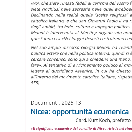
«Voi, che siete rimasti fedeli al carisma del vostro 
siete rinchiusi nelle sacrestie nelle quali avrebbe
Declinando nella realtà quella “scelta religiosa”
cattolico italiano, e che san Giovanni Paolo II ha 
degli ambiti, tra fede, cultura e impegno politico».
Meloni è intervenuta al Meeting organizzato ann
quest’anno era «Nei luoghi deserti costruiremo con
Nel suo ampio discorso Giorgia Meloni ha rivendi
politica estera che nella politica interna, quindi si
cercare consenso, sono qui a chiedervi una mano, p
fare».
Al tentativo di avvicinamento politico al mo
lettera al quotidiano
Avvenire,
in cui ha chiesto
all’interno del movimento cattolico italiano, rispett
555).
Documenti, 2025-13
Nicea: opportunità ecumenica
Card. Kurt Koch, prefetto 
«Il significato ecumenico del concilio di Nicea risiede nel ri