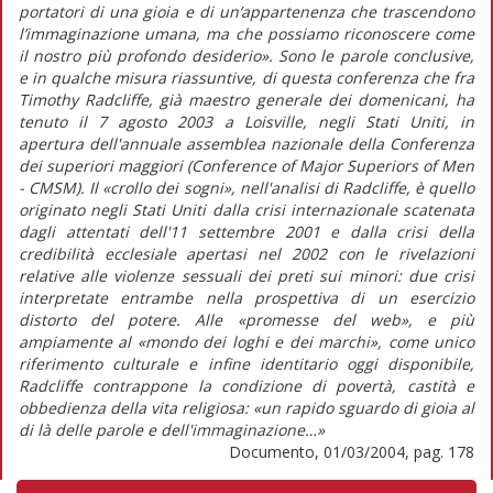
portatori di una gioia e di un’appartenenza che trascendono
l’immaginazione umana, ma che possiamo riconoscere come
il nostro più profondo desiderio». Sono le parole conclusive,
e in qualche misura riassuntive, di questa conferenza che fra
Timothy Radcliffe, già maestro generale dei domenicani, ha
tenuto il 7 agosto 2003 a Loisville, negli Stati Uniti, in
apertura dell'annuale assemblea nazionale della Conferenza
dei superiori maggiori (Conference of Major Superiors of Men
- CMSM). Il «crollo dei sogni», nell'analisi di Radcliffe, è quello
originato negli Stati Uniti dalla crisi internazionale scatenata
dagli attentati dell'11 settembre 2001 e dalla crisi della
credibilità ecclesiale apertasi nel 2002 con le rivelazioni
relative alle violenze sessuali dei preti sui minori: due crisi
interpretate entrambe nella prospettiva di un esercizio
distorto del potere. Alle «promesse del web», e più
ampiamente al «mondo dei loghi e dei marchi», come unico
riferimento culturale e infine identitario oggi disponibile,
Radcliffe contrappone la condizione di povertà, castità e
obbedienza della vita religiosa: «un rapido sguardo di gioia al
di là delle parole e dell'immaginazione…»
Documento, 01/03/2004, pag. 178