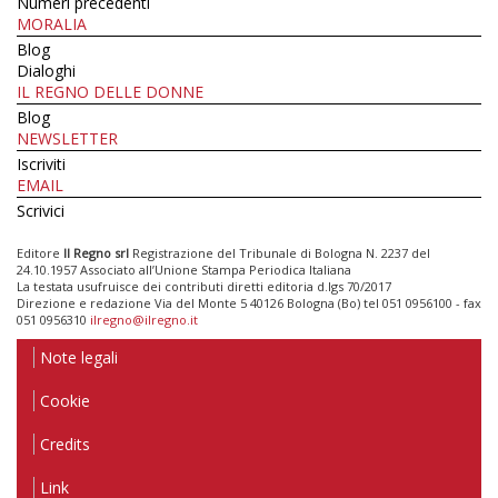
Numeri precedenti
MORALIA
Blog
Dialoghi
IL REGNO DELLE DONNE
Blog
NEWSLETTER
Iscriviti
EMAIL
Scrivici
Editore
Il Regno srl
Registrazione del Tribunale di Bologna N. 2237 del
24.10.1957 Associato all’Unione Stampa Periodica Italiana
La testata usufruisce dei contributi diretti editoria d.lgs 70/2017
Direzione e redazione Via del Monte 5 40126 Bologna (Bo) tel 051 0956100 - fax
051 0956310
ilregno@ilregno.it
Note legali
Cookie
Credits
Link