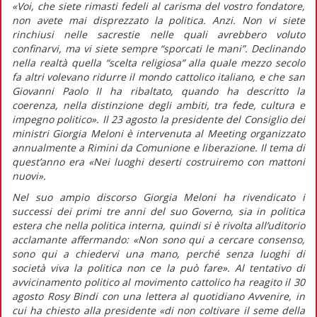
«Voi, che siete rimasti fedeli al carisma del vostro fondatore,
non avete mai disprezzato la politica. Anzi. Non vi siete
rinchiusi nelle sacrestie nelle quali avrebbero voluto
confinarvi, ma vi siete sempre “sporcati le mani”. Declinando
nella realtà quella “scelta religiosa” alla quale mezzo secolo
fa altri volevano ridurre il mondo cattolico italiano, e che san
Giovanni Paolo II ha ribaltato, quando ha descritto la
coerenza, nella distinzione degli ambiti, tra fede, cultura e
impegno politico».
Il 23 agosto la presidente del Consiglio dei
ministri Giorgia Meloni è intervenuta al Meeting organizzato
annualmente a Rimini da Comunione e liberazione. Il tema di
quest’anno era «Nei luoghi deserti costruiremo con mattoni
nuovi».
Nel suo ampio discorso Giorgia Meloni ha rivendicato i
successi dei primi tre anni del suo Governo, sia in politica
estera che nella politica interna, quindi si è rivolta all’uditorio
acclamante affermando:
«Non sono qui a cercare consenso,
sono qui a chiedervi una mano, perché senza luoghi di
società viva la politica non ce la può fare».
Al tentativo di
avvicinamento politico al movimento cattolico ha reagito il 30
agosto Rosy Bindi con una lettera al quotidiano
Avvenire,
in
cui ha chiesto alla presidente
«di non coltivare il seme della