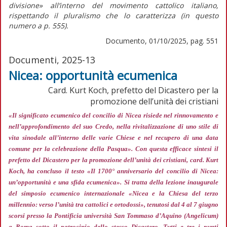
divisione»
all’interno del movimento cattolico italiano,
rispettando il pluralismo che lo caratterizza (in
questo
numero
a p. 555).
Documento, 01/10/2025, pag. 551
Documenti, 2025-13
Nicea: opportunità ecumenica
Card. Kurt Koch, prefetto del Dicastero per la
promozione dell’unità dei cristiani
«Il significato ecumenico del concilio di Nicea risiede nel rinnovamento e
nell’approfondimento del suo Credo, nella rivitalizzazione di uno stile di
vita sinodale all’interno delle varie Chiese e nel recupero di una data
comune per la celebrazione della Pasqua»
. Con questa efficace sintesi il
prefetto del Dicastero per la promozione dell’unità dei cristiani, card. Kurt
Koch, ha concluso il testo «Il 1700° anniversario del concilio di Nicea:
un’opportunità e una sfida ecumenica». Si tratta della lezione inaugurale
del simposio ecumenico internazionale «Nicea e la Chiesa del terzo
millennio: verso l’unità tra cattolici e ortodossi», tenutosi dal 4 al 7 giugno
scorsi presso la Pontificia università San Tommaso d’Aquino (Angelicum)
a Roma sotto il patrocinio dello stesso Dicastero. Tutti e tre i punti