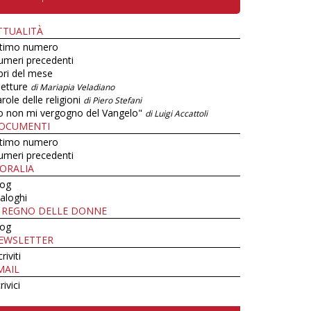
TTUALITÀ
ltimo numero
umeri precedenti
bri del mese
letture
di Mariapia Veladiano
role delle religioni
di Piero Stefani
o non mi vergogno del Vangelo"
di Luigi Accattoli
OCUMENTI
ltimo numero
umeri precedenti
ORALIA
log
aloghi
L REGNO DELLE DONNE
log
EWSLETTER
criviti
MAIL
rivici