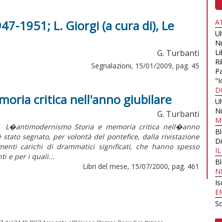
47-1951; L. Giorgi (a cura di), Le
A
U
N
G. Turbanti
Li
Ri
Segnalazioni, 15/01/2009, pag. 45
Pa
"I
D
oria critica nell'anno giubilare
U
N
G. Turbanti
M
ntimodernismo Storia e memoria critica nell�anno
B
tato segnato, per volontà del pontefice, dalla rivistazione
Di
enti carichi di drammatici significati, che hanno spesso
I
 e per i quali...
B
Libri del mese, 15/07/2000, pag. 461
N
Is
E
Sc