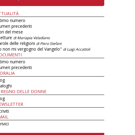
TTUALITÀ
ltimo numero
umeri precedenti
bri del mese
letture
di Mariapia Veladiano
role delle religioni
di Piero Stefani
o non mi vergogno del Vangelo"
di Luigi Accattoli
OCUMENTI
ltimo numero
umeri precedenti
ORALIA
log
aloghi
L REGNO DELLE DONNE
log
EWSLETTER
criviti
MAIL
rivici