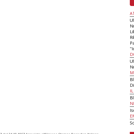
A
U
N
Li
Ri
Pa
"I
D
U
N
M
B
Di
I
B
N
Is
E
Sc