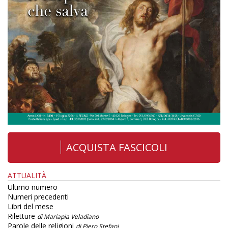
ACQUISTA FASCICOLI
ATTUALITÀ
Ultimo numero
Numeri precedenti
Libri del mese
Riletture
di Mariapia Veladiano
Parole delle religioni
di Piero Stefani