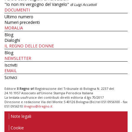
"Io non mi vergogno del Vangelo"
di Luigi Accattoli
DOCUMENTI
Ultimo numero
Numeri precedenti
MORALIA
Blog
Dialoghi
IL REGNO DELLE DONNE
Blog
NEWSLETTER
Iscriviti
EMAIL
Scrivici
Editore
Il Regno srl
Registrazione del Tribunale di Bologna N. 2237 del
24.10.1957 Associato all’Unione Stampa Periodica Italiana
La testata usufruisce dei contributi diretti editoria d.lgs 70/2017
Direzione e redazione Via del Monte 5 40126 Bologna (Bo) tel 051 0956100 - fax
051 0956310
ilregno@ilregno.it
Note legali
Cookie