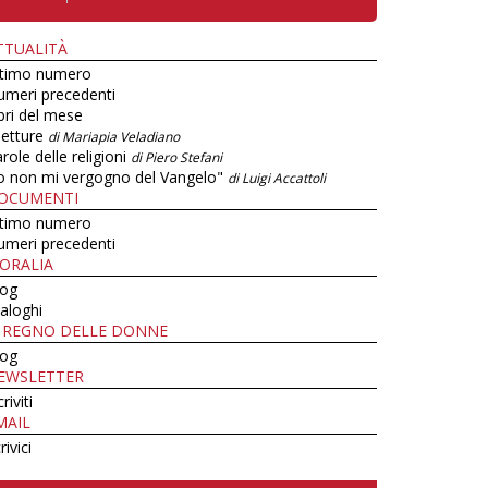
TTUALITÀ
ltimo numero
umeri precedenti
bri del mese
letture
di Mariapia Veladiano
role delle religioni
di Piero Stefani
o non mi vergogno del Vangelo"
di Luigi Accattoli
OCUMENTI
ltimo numero
umeri precedenti
ORALIA
log
aloghi
L REGNO DELLE DONNE
log
EWSLETTER
criviti
MAIL
rivici