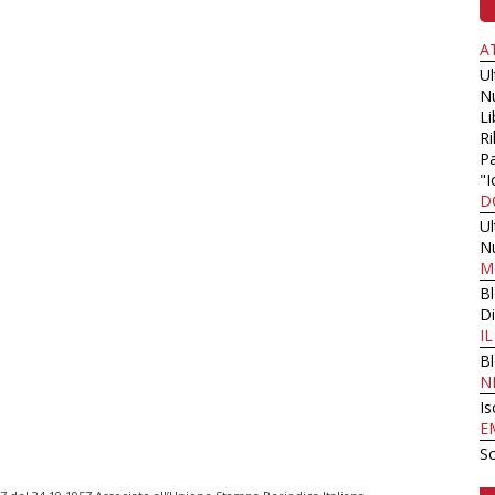
A
U
N
Li
Ri
Pa
"I
D
U
N
M
B
Di
I
B
N
Is
E
Sc