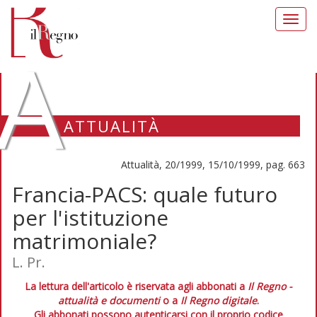
Toggl
navig
A
ATTUALITÀ
Attualità, 20/1999, 15/10/1999, pag. 663
Francia-PACS: quale futuro
per l'istituzione
matrimoniale?
L. Pr.
La lettura dell'articolo è riservata agli abbonati a
Il Regno -
attualità e documenti
o a
Il Regno digitale
.
Gli abbonati possono autenticarsi con il proprio codice