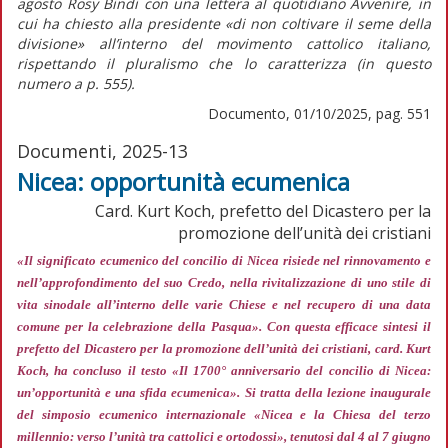
agosto Rosy Bindi con una lettera al quotidiano
Avvenire,
in
cui ha chiesto alla presidente
«di non coltivare il seme della
divisione»
all’interno del movimento cattolico italiano,
rispettando il pluralismo che lo caratterizza (in
questo
numero
a p. 555).
Documento, 01/10/2025, pag. 551
Documenti, 2025-13
Nicea: opportunità ecumenica
Card. Kurt Koch, prefetto del Dicastero per la
promozione dell’unità dei cristiani
«Il significato ecumenico del concilio di Nicea risiede nel rinnovamento e
nell’approfondimento del suo Credo, nella rivitalizzazione di uno stile di
vita sinodale all’interno delle varie Chiese e nel recupero di una data
comune per la celebrazione della Pasqua»
. Con questa efficace sintesi il
prefetto del Dicastero per la promozione dell’unità dei cristiani, card. Kurt
Koch, ha concluso il testo «Il 1700° anniversario del concilio di Nicea:
un’opportunità e una sfida ecumenica». Si tratta della lezione inaugurale
del simposio ecumenico internazionale «Nicea e la Chiesa del terzo
millennio: verso l’unità tra cattolici e ortodossi», tenutosi dal 4 al 7 giugno