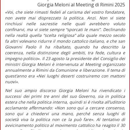
Giorgia Meloni al Meeting di Rimini 2025
«Voi, che siete rimasti fedeli al carisma del vostro fondatore,
non avete mai disprezzato la politica. Anzi. Non vi siete
rinchiusi nelle sacrestie nelle quali avrebbero voluto
confinarvi, ma vi siete sempre “sporcati le mani”. Declinando
nella realtà quella “scelta religiosa” alla quale mezzo secolo
fa altri volevano ridurre il mondo cattolico italiano, e che san
Giovanni Paolo II ha ribaltato, quando ha descritto la
coerenza, nella distinzione degli ambiti, tra fede, cultura e
impegno politico».
Il 23 agosto la presidente del Consiglio dei
ministri Giorgia Meloni è intervenuta al Meeting organizzato
annualmente a Rimini da Comunione e liberazione. Il tema di
quest’anno era «Nei luoghi deserti costruiremo con mattoni
nuovi».
Nel suo ampio discorso Giorgia Meloni ha rivendicato i
successi dei primi tre anni del suo Governo, sia in politica
estera che nella politica interna, quindi si è rivolta all’uditorio
acclamante affermando:
«Non sono qui a cercare consenso,
sono qui a chiedervi una mano, perché senza luoghi di
società viva la politica non ce la può fare».
Al tentativo di
avvicinamento politico al movimento cattolico ha reagito il 30