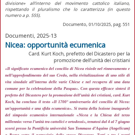
divisione»
all’interno del movimento cattolico italiano,
rispettando il pluralismo che lo caratterizza (in
questo
numero
a p. 555).
Documento, 01/10/2025, pag. 551
Documenti, 2025-13
Nicea: opportunità ecumenica
Card. Kurt Koch, prefetto del Dicastero per la
promozione dell’unità dei cristiani
«Il significato ecumenico del concilio di Nicea risiede nel rinnovamento e
nell’approfondimento del suo Credo, nella rivitalizzazione di uno stile di
vita sinodale all’interno delle varie Chiese e nel recupero di una data
comune per la celebrazione della Pasqua»
. Con questa efficace sintesi il
prefetto del Dicastero per la promozione dell’unità dei cristiani, card. Kurt
Koch, ha concluso il testo «Il 1700° anniversario del concilio di Nicea:
un’opportunità e una sfida ecumenica». Si tratta della lezione inaugurale
del simposio ecumenico internazionale «Nicea e la Chiesa del terzo
millennio: verso l’unità tra cattolici e ortodossi», tenutosi dal 4 al 7 giugno
scorsi presso la Pontificia università San Tommaso d’Aquino (Angelicum)
a Roma sotto il patrocinio dello stesso Dicastero. Tutti e tre i punti