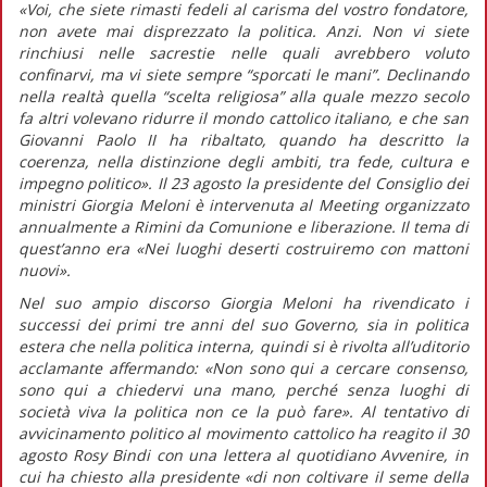
«Voi, che siete rimasti fedeli al carisma del vostro fondatore,
non avete mai disprezzato la politica. Anzi. Non vi siete
rinchiusi nelle sacrestie nelle quali avrebbero voluto
confinarvi, ma vi siete sempre “sporcati le mani”. Declinando
nella realtà quella “scelta religiosa” alla quale mezzo secolo
fa altri volevano ridurre il mondo cattolico italiano, e che san
Giovanni Paolo II ha ribaltato, quando ha descritto la
coerenza, nella distinzione degli ambiti, tra fede, cultura e
impegno politico».
Il 23 agosto la presidente del Consiglio dei
ministri Giorgia Meloni è intervenuta al Meeting organizzato
annualmente a Rimini da Comunione e liberazione. Il tema di
quest’anno era «Nei luoghi deserti costruiremo con mattoni
nuovi».
Nel suo ampio discorso Giorgia Meloni ha rivendicato i
successi dei primi tre anni del suo Governo, sia in politica
estera che nella politica interna, quindi si è rivolta all’uditorio
acclamante affermando:
«Non sono qui a cercare consenso,
sono qui a chiedervi una mano, perché senza luoghi di
società viva la politica non ce la può fare».
Al tentativo di
avvicinamento politico al movimento cattolico ha reagito il 30
agosto Rosy Bindi con una lettera al quotidiano
Avvenire,
in
cui ha chiesto alla presidente
«di non coltivare il seme della