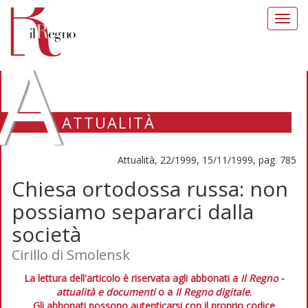
Toggl
navig
A
ATTUALITÀ
Attualità, 22/1999, 15/11/1999, pag. 785
Chiesa ortodossa russa: non
possiamo separarci dalla
società
Cirillo di Smolensk
La lettura dell'articolo è riservata agli abbonati a
Il Regno -
attualità e documenti
o a
Il Regno digitale
.
Gli abbonati possono autenticarsi con il proprio codice