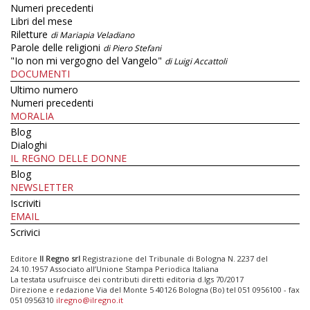
Numeri precedenti
Libri del mese
Riletture
di Mariapia Veladiano
Parole delle religioni
di Piero Stefani
"Io non mi vergogno del Vangelo"
di Luigi Accattoli
DOCUMENTI
Ultimo numero
Numeri precedenti
MORALIA
Blog
Dialoghi
IL REGNO DELLE DONNE
Blog
NEWSLETTER
Iscriviti
EMAIL
Scrivici
Editore
Il Regno srl
Registrazione del Tribunale di Bologna N. 2237 del
24.10.1957 Associato all’Unione Stampa Periodica Italiana
La testata usufruisce dei contributi diretti editoria d.lgs 70/2017
Direzione e redazione Via del Monte 5 40126 Bologna (Bo) tel 051 0956100 - fax
051 0956310
ilregno@ilregno.it