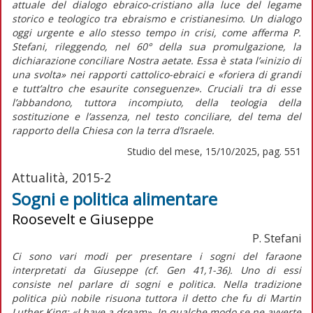
attuale del dialogo ebraico-cristiano alla luce del legame
storico e teologico tra ebraismo e cristianesimo. Un dialogo
oggi urgente e allo stesso tempo in crisi, come afferma P.
Stefani, rileggendo, nel 60° della sua promulgazione, la
dichiarazione conciliare
Nostra aetate
. Essa è stata l’«inizio di
una svolta» nei rapporti cattolico-ebraici e «foriera di grandi
e tutt’altro che esaurite conseguenze». Cruciali tra di esse
l’abbandono, tuttora incompiuto, della teologia della
sostituzione e l’assenza, nel testo conciliare, del tema del
rapporto della Chiesa con la terra d’Israele.
Studio del mese, 15/10/2025, pag. 551
Attualità, 2015-2
Sogni e politica alimentare
Roosevelt e Giuseppe
P. Stefani
Ci sono vari modi per presentare i sogni del faraone
interpretati da Giuseppe (cf. Gen 41,1-36). Uno di essi
consiste nel parlare di sogni e politica. Nella tradizione
politica più nobile risuona tuttora il detto che fu di Martin
Luther King: «I have a dream». In qualche modo se ne avverte