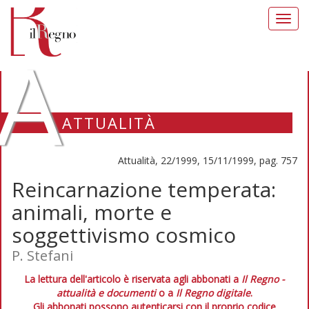
Toggl
navig
A
ATTUALITÀ
Attualità, 22/1999, 15/11/1999, pag. 757
Reincarnazione temperata:
animali, morte e
soggettivismo cosmico
P. Stefani
La lettura dell'articolo è riservata agli abbonati a
Il Regno -
attualità e documenti
o a
Il Regno digitale
.
Gli abbonati possono autenticarsi con il proprio codice