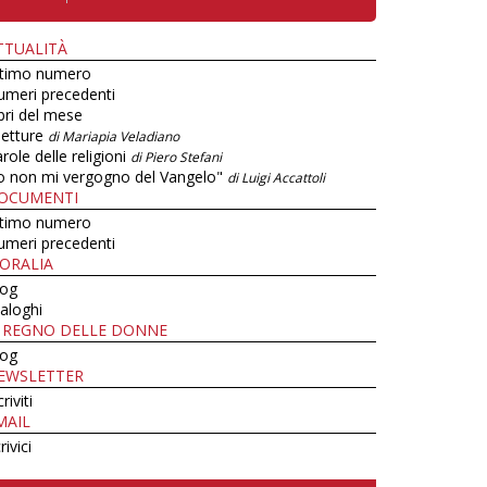
TTUALITÀ
ltimo numero
umeri precedenti
bri del mese
letture
di Mariapia Veladiano
role delle religioni
di Piero Stefani
o non mi vergogno del Vangelo"
di Luigi Accattoli
OCUMENTI
ltimo numero
umeri precedenti
ORALIA
log
aloghi
L REGNO DELLE DONNE
log
EWSLETTER
criviti
MAIL
rivici