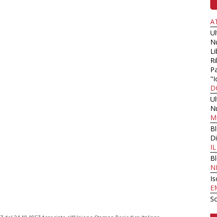
A
U
N
Li
Ri
Pa
"I
D
U
N
M
B
Di
I
B
N
Is
E
Sc