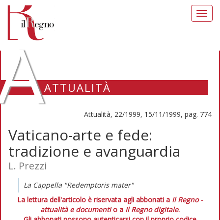
Toggl
navig
A
ATTUALITÀ
Attualità, 22/1999, 15/11/1999, pag. 774
Vaticano-arte e fede:
tradizione e avanguardia
L. Prezzi
La Cappella "Redemptoris mater"
La lettura dell'articolo è riservata agli abbonati a
Il Regno -
attualità e documenti
o a
Il Regno digitale
.
Gli abbonati possono autenticarsi con il proprio codice