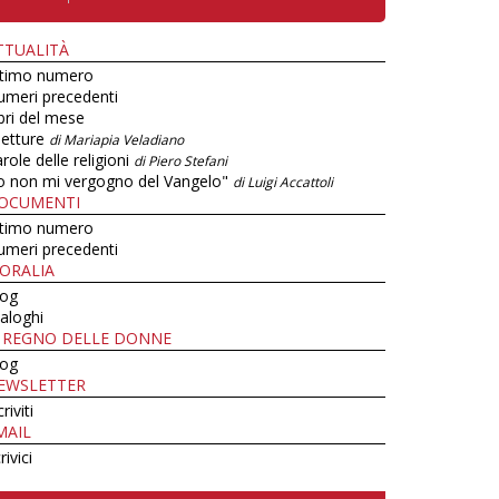
TTUALITÀ
ltimo numero
umeri precedenti
bri del mese
letture
di Mariapia Veladiano
role delle religioni
di Piero Stefani
o non mi vergogno del Vangelo"
di Luigi Accattoli
OCUMENTI
ltimo numero
umeri precedenti
ORALIA
log
aloghi
L REGNO DELLE DONNE
log
EWSLETTER
criviti
MAIL
rivici