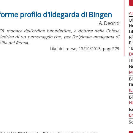
iforme profilo d'Ildegarda di Bingen
A
U
A. Deoriti
N
9), monaca dell’ordine benedettino, a dottore della Chiesa
Li
oliedrica di un personaggio che, per l’originale amalgama di
Ri
billa del Reno».
Pa
"I
Libri del mese, 15/10/2013, pag. 579
D
U
N
M
B
Di
I
B
N
Is
E
Sc