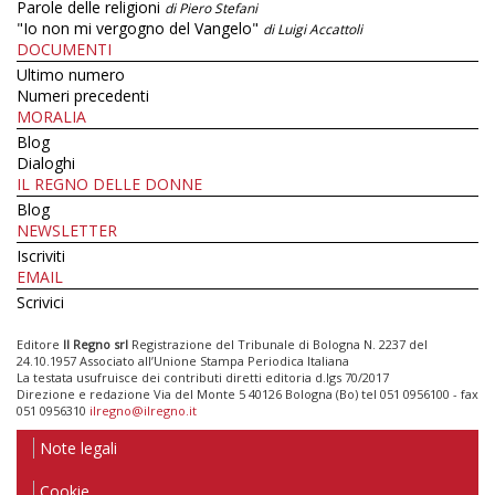
Parole delle religioni
di Piero Stefani
"Io non mi vergogno del Vangelo"
di Luigi Accattoli
DOCUMENTI
Ultimo numero
Numeri precedenti
MORALIA
Blog
Dialoghi
IL REGNO DELLE DONNE
Blog
NEWSLETTER
Iscriviti
EMAIL
Scrivici
Editore
Il Regno srl
Registrazione del Tribunale di Bologna N. 2237 del
24.10.1957 Associato all’Unione Stampa Periodica Italiana
La testata usufruisce dei contributi diretti editoria d.lgs 70/2017
Direzione e redazione Via del Monte 5 40126 Bologna (Bo) tel 051 0956100 - fax
051 0956310
ilregno@ilregno.it
Note legali
Cookie