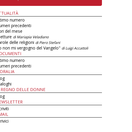
TTUALITÀ
ltimo numero
umeri precedenti
bri del mese
letture
di Mariapia Veladiano
role delle religioni
di Piero Stefani
o non mi vergogno del Vangelo"
di Luigi Accattoli
OCUMENTI
ltimo numero
umeri precedenti
ORALIA
log
aloghi
L REGNO DELLE DONNE
log
EWSLETTER
criviti
MAIL
rivici