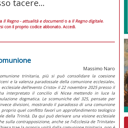
o tacere...
 a
Il Regno - attualità e documenti
o a
Il Regno digitale
.
si con il proprio codice abbonato.
Accedi.
 comunione
Massimo Naro
comunione trinitaria, più si può consolidare la coesione
niceni e la valenza paradossale della comunione ecclesiale»,
ecclesiale dell’evento Cristo» il 22 novembre 2025 presso il
 interpretato il concilio di Nicea mettendo in luce la
rmulazione dogmatica. Le scomuniche del 325, pensate per
 invece divisioni, mostrando il paradosso di una comunione
ia proprio quel conflitto favorì un approfondimento teologico
 della Trinità. Da qui può derivare una visione ecclesiale
he sulla contrapposizione, anche se l’«Ecclesia de Trinitate»
Chiesa trae la propria unità dalla comunione trinitaria, non è