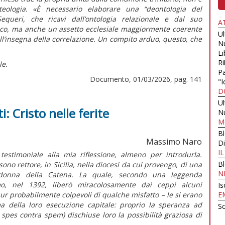
eologia. «È necessario elaborare una “deontologia del
queri, che ricavi dall’ontologia relazionale e dal suo
A
tico, ma anche un assetto ecclesiale maggiormente coerente
U
 all’insegna della correlazione. Un compito arduo, questo, che
N
Li
Ri
le.
Pa
Documento, 01/03/2026, pag. 141
"I
D
U
: Cristo nelle ferite
N
M
e
B
Massimo Naro
Di
I
estimoniale alla mia riflessione, almeno per introdurla.
B
sono rettore, in Sicilia, nella diocesi da cui provengo, di una
N
Madonna della Catena. La quale, secondo una leggenda
mo, nel 1392, liberò miracolosamente dai ceppi alcuni
Is
r probabilmente colpevoli di qualche misfatto – le si erano
E
ma della loro esecuzione capitale: proprio la speranza ad
Sc
a
spes contra spem
) dischiuse loro la possibilità graziosa di