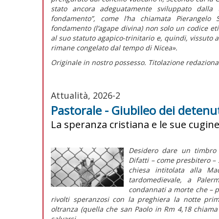
stato ancora adeguatamente sviluppato dalla t
fondamento”, come l’ha chiamata Pierangelo Se
fondamento (l’agape divina) non solo un codice e
al suo statuto agapico-trinitario e, quindi, vissuto
rimane congelato dal tempo di Nicea».
Originale in nostro possesso. Titolazione redaziona
Attualità, 2026-2
Pastorale - Giubileo dei detenuti
La speranza cristiana e le sue cugin
Desidero dare un timbro t
Difatti – come presbitero – 
chiesa intitolata alla 
tardomedievale, a Paler
condannati a morte che – pu
rivolti speranzosi con la preghiera la notte pri
oltranza (quella che san Paolo in Rm 4,18 chiam
salvarsi.