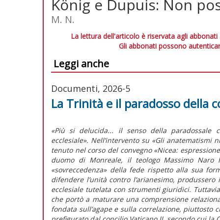
König e Dupuis: Non poss
M. N.
La lettura dell'articolo è riservata agli abbonati
Gli abbonati possono autenticar
Leggi anche
Documenti, 2026-5
La Trinità e il paradosso della
«Più si delucida... il senso della paradossale 
ecclesiale». Nell’intervento su «Gli anatematismi 
tenuto nel corso del convegno «Nicea: espressione 
duomo di Monreale, il teologo Massimo Naro ha
«sovreccedenza» della fede rispetto alla sua fo
difendere l’unità contro l’arianesimo, produssero
ecclesiale tutelata con strumenti giuridici. Tuttav
che portò a maturare una comprensione relazionale
fondata sull’agape e sulla correlazione, piuttosto c
prefigurato dal concilio Vaticano II, secondo cui la 