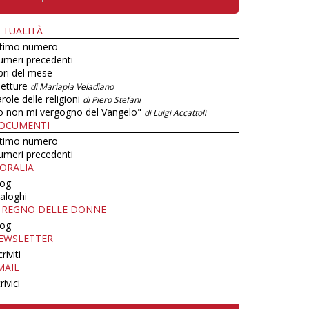
TTUALITÀ
ltimo numero
umeri precedenti
bri del mese
letture
di Mariapia Veladiano
role delle religioni
di Piero Stefani
o non mi vergogno del Vangelo"
di Luigi Accattoli
OCUMENTI
ltimo numero
umeri precedenti
ORALIA
log
aloghi
L REGNO DELLE DONNE
log
EWSLETTER
criviti
MAIL
rivici