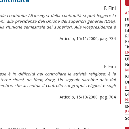
F. Fini
A
 continuità All'insegna della continuità si può leggere la
U
i, alla presidenza dell'Unione dei superiori generali (USG),
N
la riunione semestrale dei superiori. Alla vicepresidenza è
Li
Ri
Articolo, 15/11/2000, pag. 734
Pa
"I
D
U
N
F. Fini
M
è in difficoltà nel controllare le attività religiose: è la
B
interne cinesi, da Hong Kong. Un segnale sarebbe dato dal
Di
embre, che accentua il controllo sui gruppi religiosi e sugli
I
B
Articolo, 15/10/2000, pag. 704
N
Is
E
Sc