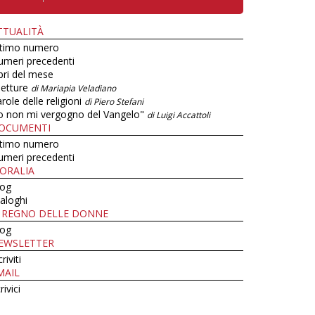
TTUALITÀ
ltimo numero
umeri precedenti
bri del mese
letture
di Mariapia Veladiano
role delle religioni
di Piero Stefani
o non mi vergogno del Vangelo"
di Luigi Accattoli
OCUMENTI
ltimo numero
umeri precedenti
ORALIA
log
aloghi
L REGNO DELLE DONNE
log
EWSLETTER
criviti
MAIL
rivici