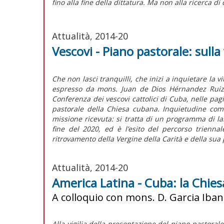
fino alla fine della dittatura. Ma non alla ricerca di 
Attualità, 2014-20
Vescovi - Piano pastorale: sull
Che non lasci tranquilli, che inizi a inquietare la v
espresso da mons. Juan de Dios Hérnandez Ruiz, 
Conferenza dei vescovi cattolici di Cuba, nelle pag
pastorale della Chiesa cubana. Inquietudine come
missione ricevuta: si tratta di un programma di lar
fine del 2020, ed è l’esito del percorso trienn
ritrovamento della Vergine della Carità e della sua
Attualità, 2014-20
America Latina - Cuba: la Chiesa
A colloquio con mons. D. Garcia Iba
Alla vigilia della presentazione del piano pastora