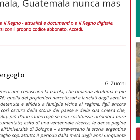
mala, Guatemala nunca mas
 a
Il Regno - attualità e documenti
o a
Il Regno digitale
.
si con il proprio codice abbonato.
Accedi.
Bergoglio
G. Zucchi
mericane conoscono la parola, che rimanda all’ultima e più
6: quella dei prigionieri narcotizzati e lanciati dagli aerei in
detenute e affidati a famiglie vicine al regime, figli ancora
così oscuro della storia del paese e della sua Chiesa che,
oglio, più d’uno s’interrogò se non costituisse un’ombra pure
cumentato, esito di una ventennale ricerca, le dense pagine
all’Università di Bologna – attraversano la storia argentina
taglio soprattutto il periodo dalla metà degli anni Cinquanta