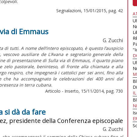
colpevoli.
Segnalazioni, 15/01/2015, pag. 42
A
U
N
a via di Emmaus
Li
Ri
G. Zucchi
Pa
ita di tutti. A nome dell’intero episcopato, è questo l’auspicio
"I
vescovo ausiliare de L’Avana e segretario generale della
D
ine di presentazione di Sulla via di Emmaus, il quarto piano
U
 zelo pastorale, beninteso, di fronte alla chiamata e alla
N
go respiro, che impegnerà i cattolici per sei anni, fino alla
M
ale che ha accompagnato le celebrazioni dei 400 anni dal
B
 presenza in terra cubana.
Di
Articolo - Inserto, 15/11/2014, pag. 730
I
B
N
 si dà da fare
Is
E
nez, presidente della Conferenza episcopale
Sc
G. Zucchi
le, che accompagnerà il cammino della Chiesa cubana fino al