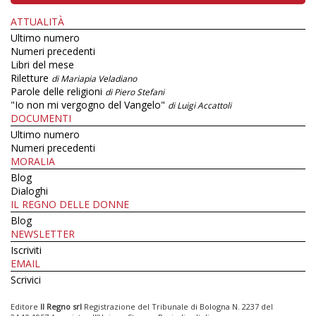
ATTUALITÀ
Ultimo numero
Numeri precedenti
Libri del mese
Riletture
di Mariapia Veladiano
Parole delle religioni
di Piero Stefani
"Io non mi vergogno del Vangelo"
di Luigi Accattoli
DOCUMENTI
Ultimo numero
Numeri precedenti
MORALIA
Blog
Dialoghi
IL REGNO DELLE DONNE
Blog
NEWSLETTER
Iscriviti
EMAIL
Scrivici
Editore
Il Regno srl
Registrazione del Tribunale di Bologna N. 2237 del