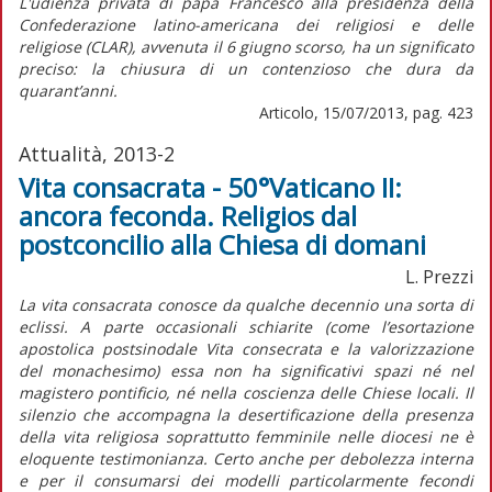
L'udienza privata di papa Francesco alla presidenza della
Confederazione latino-americana dei religiosi e delle
religiose (CLAR), avvenuta il 6 giugno scorso, ha un significato
preciso: la chiusura di un contenzioso che dura da
quarant’anni.
Articolo, 15/07/2013, pag. 423
Attualità, 2013-2
Vita consacrata - 50°Vaticano II:
ancora feconda. Religios dal
postconcilio alla Chiesa di domani
L. Prezzi
La vita consacrata conosce da qualche decennio una sorta di
eclissi. A parte occasionali schiarite (come l’esortazione
apostolica postsinodale Vita consecrata e la valorizzazione
del monachesimo) essa non ha significativi spazi né nel
magistero pontificio, né nella coscienza delle Chiese locali. Il
silenzio che accompagna la desertificazione della presenza
della vita religiosa soprattutto femminile nelle diocesi ne è
eloquente testimonianza. Certo anche per debolezza interna
e per il consumarsi dei modelli particolarmente fecondi