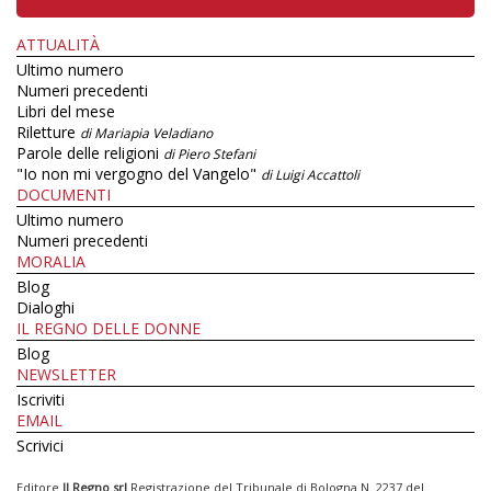
ATTUALITÀ
Ultimo numero
Numeri precedenti
Libri del mese
Riletture
di Mariapia Veladiano
Parole delle religioni
di Piero Stefani
"Io non mi vergogno del Vangelo"
di Luigi Accattoli
DOCUMENTI
Ultimo numero
Numeri precedenti
MORALIA
Blog
Dialoghi
IL REGNO DELLE DONNE
Blog
NEWSLETTER
Iscriviti
EMAIL
Scrivici
Editore
Il Regno srl
Registrazione del Tribunale di Bologna N. 2237 del