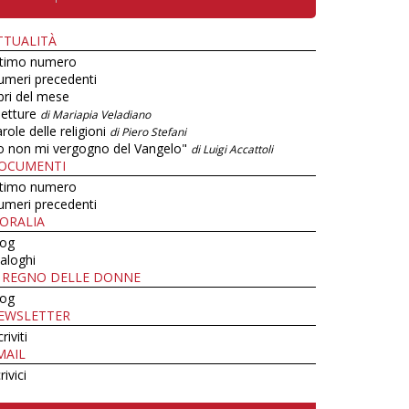
TTUALITÀ
ltimo numero
umeri precedenti
bri del mese
letture
di Mariapia Veladiano
role delle religioni
di Piero Stefani
o non mi vergogno del Vangelo"
di Luigi Accattoli
OCUMENTI
ltimo numero
umeri precedenti
ORALIA
log
aloghi
L REGNO DELLE DONNE
log
EWSLETTER
criviti
MAIL
rivici