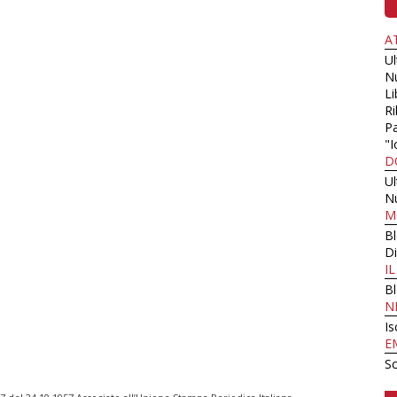
A
U
N
Li
Ri
Pa
"I
D
U
N
M
B
Di
I
B
N
Is
E
Sc