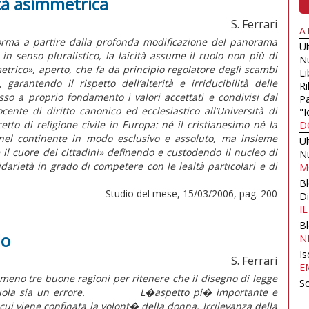
ità asimmetrica
S. Ferrari
A
ma a partire dalla profonda modificazione del panorama
U
in senso pluralistico, la laicità assume il ruolo non più di
N
metrico», aperto, che fa da principio regolatore degli scambi
Li
, garantendo il rispetto dell’alterità e irriducibilità delle
Ri
so a proprio fondamento i valori accettati e condivisi dal
Pa
ocente di diritto canonico ed ecclesiastico all’Università di
"I
tto di religione civile in Europa: né il cristianesimo né la
D
o nel continente in modo esclusivo e assoluto, ma insieme
U
il cuore dei cittadini» definendo e custodendo il nucleo di
N
idarietà in grado di competere con le lealtà particolari e di
M
B
Studio del mese, 15/03/2006, pag. 200
Di
I
B
lo
N
Is
S. Ferrari
E
eno tre buone ragioni per ritenere che il disegno di legge
Sc
si a scuola sia un errore. L�aspetto pi� importante e
ui viene confinata la volont� della donna. Irrilevanza della