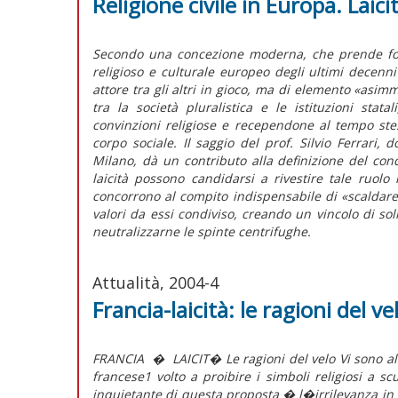
Religione civile in Europa. Laic
Secondo una concezione moderna, che prende for
religioso e culturale europeo degli ultimi decenni 
attore tra gli altri in gioco, ma di elemento «asim
tra la società pluralistica e le istituzioni statali
convinzioni religiose e recependone al tempo stes
corpo sociale. Il saggio del prof. Silvio Ferrari, d
Milano, dà un contributo alla definizione del conce
laicità possono candidarsi a rivestire tale ruol
concorrono al compito indispensabile di «scaldare 
valori da essi condiviso, creando un vincolo di sol
neutralizzarne le spinte centrifughe.
Attualità, 2004-4
Francia-laicità: le ragioni del ve
FRANCIA � LAICIT� Le ragioni del velo Vi sono alm
francese1 volto a proibire i simboli religio
inquietante di questa proposta � l�irrilevanza in c