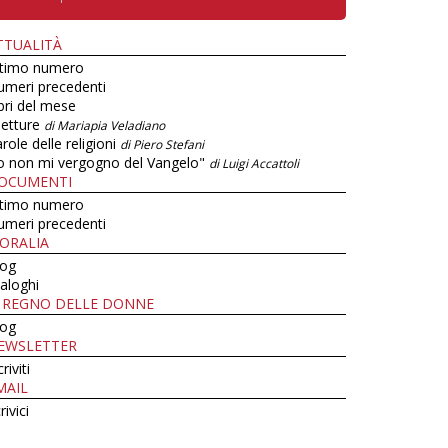
TTUALITÀ
ltimo numero
umeri precedenti
bri del mese
letture
di Mariapia Veladiano
role delle religioni
di Piero Stefani
o non mi vergogno del Vangelo"
di Luigi Accattoli
OCUMENTI
ltimo numero
umeri precedenti
ORALIA
log
aloghi
L REGNO DELLE DONNE
log
EWSLETTER
criviti
MAIL
rivici