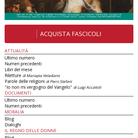
ACQUISTA FASCICOLI
ATTUALITÀ
Ultimo numero
Numeri precedenti
Libri del mese
Riletture
di Mariapia Veladiano
Parole delle religioni
di Piero Stefani
"Io non mi vergogno del Vangelo"
di Luigi Accattoli
DOCUMENTI
Ultimo numero
Numeri precedenti
MORALIA
Blog
Dialoghi
IL REGNO DELLE DONNE
Blog