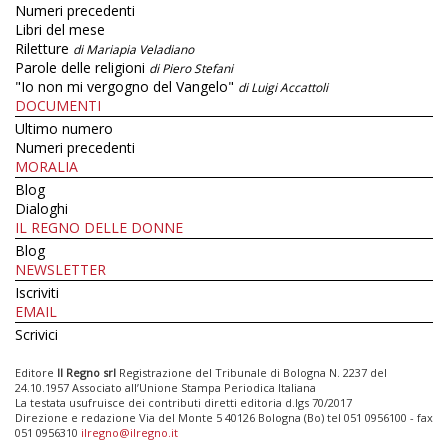
Numeri precedenti
Libri del mese
Riletture
di Mariapia Veladiano
Parole delle religioni
di Piero Stefani
"Io non mi vergogno del Vangelo"
di Luigi Accattoli
DOCUMENTI
Ultimo numero
Numeri precedenti
MORALIA
Blog
Dialoghi
IL REGNO DELLE DONNE
Blog
NEWSLETTER
Iscriviti
EMAIL
Scrivici
Editore
Il Regno srl
Registrazione del Tribunale di Bologna N. 2237 del
24.10.1957 Associato all’Unione Stampa Periodica Italiana
La testata usufruisce dei contributi diretti editoria d.lgs 70/2017
Direzione e redazione Via del Monte 5 40126 Bologna (Bo) tel 051 0956100 - fax
051 0956310
ilregno@ilregno.it