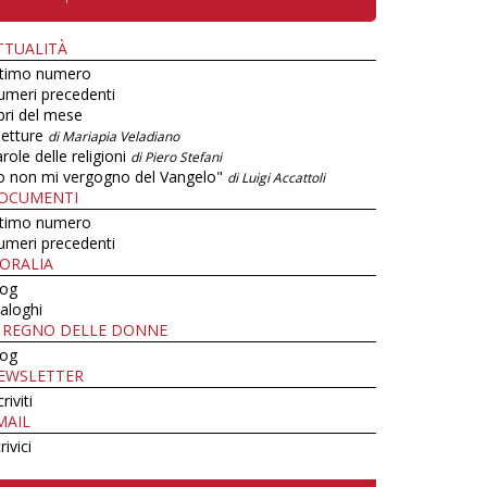
TTUALITÀ
ltimo numero
umeri precedenti
bri del mese
letture
di Mariapia Veladiano
role delle religioni
di Piero Stefani
o non mi vergogno del Vangelo"
di Luigi Accattoli
OCUMENTI
ltimo numero
umeri precedenti
ORALIA
log
aloghi
L REGNO DELLE DONNE
log
EWSLETTER
criviti
MAIL
rivici