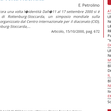
E. Petrolino
A
una volta l�identità Dall�11 al 17 settembre 2000 si è
a di Rottenburg-Stoccarda, un simposio mondiale sulla
U
rganizzato dal Centro internazionale per il diaconato (CID),
N
Li
nburg-Stoccarda,...
Ri
Articolo, 15/10/2000, pag. 672
Pa
"I
D
U
N
M
B
Di
I
B
N
Is
E
Sc