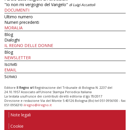
"Io non mi vergogno del Vangelo"
di Luigi Accattoli
DOCUMENTI
Ultimo numero
Numeri precedenti
MORALIA
Blog
Dialoghi
IL REGNO DELLE DONNE
Blog
NEWSLETTER
Iscriviti
EMAIL
Scrivici
Editore
Il Regno srl
Registrazione del Tribunale di Bologna N. 2237 del
24.10.1957 Associato all’Unione Stampa Periodica Italiana
La testata usufruisce dei contributi diretti editoria d.lgs 70/2017
Direzione e redazione Via del Monte 5 40126 Bologna (Bo) tel 051 0956100 - fax
051 0956310
ilregno@ilregno.it
Note legali
Cookie