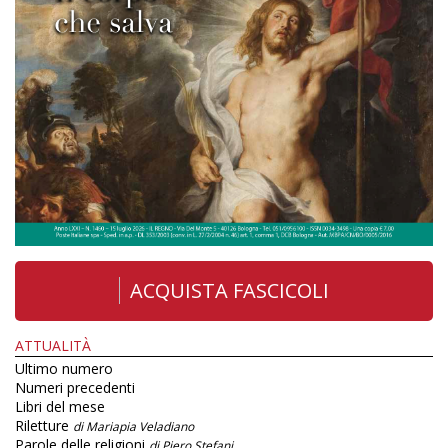
ACQUISTA FASCICOLI
ATTUALITÀ
Ultimo numero
Numeri precedenti
Libri del mese
Riletture
di Mariapia Veladiano
Parole delle religioni
di Piero Stefani