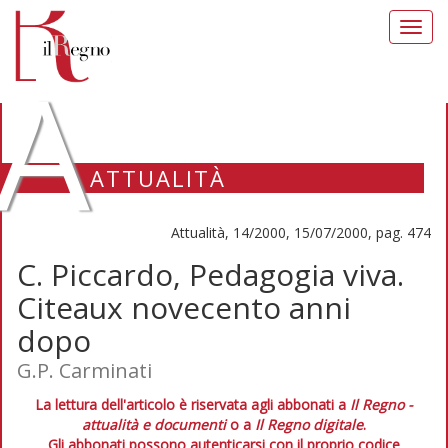
Toggl
navig
A
ATTUALITÀ
Attualità, 14/2000, 15/07/2000, pag. 474
C. Piccardo, Pedagogia viva.
Citeaux novecento anni
dopo
G.P. Carminati
La lettura dell'articolo è riservata agli abbonati a
Il Regno -
attualità e documenti
o a
Il Regno digitale
.
Gli abbonati possono autenticarsi con il proprio codice