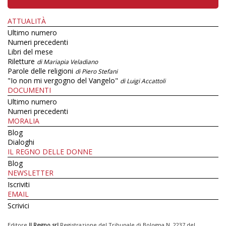
ATTUALITÀ
Ultimo numero
Numeri precedenti
Libri del mese
Riletture
di Mariapia Veladiano
Parole delle religioni
di Piero Stefani
"Io non mi vergogno del Vangelo"
di Luigi Accattoli
DOCUMENTI
Ultimo numero
Numeri precedenti
MORALIA
Blog
Dialoghi
IL REGNO DELLE DONNE
Blog
NEWSLETTER
Iscriviti
EMAIL
Scrivici
Editore
Il Regno srl
Registrazione del Tribunale di Bologna N. 2237 del