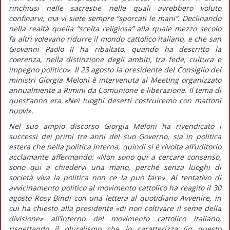
rinchiusi nelle sacrestie nelle quali avrebbero voluto
confinarvi, ma vi siete sempre “sporcati le mani”. Declinando
nella realtà quella “scelta religiosa” alla quale mezzo secolo
fa altri volevano ridurre il mondo cattolico italiano, e che san
Giovanni Paolo II ha ribaltato, quando ha descritto la
coerenza, nella distinzione degli ambiti, tra fede, cultura e
impegno politico».
Il 23 agosto la presidente del Consiglio dei
ministri Giorgia Meloni è intervenuta al Meeting organizzato
annualmente a Rimini da Comunione e liberazione. Il tema di
quest’anno era «Nei luoghi deserti costruiremo con mattoni
nuovi».
Nel suo ampio discorso Giorgia Meloni ha rivendicato i
successi dei primi tre anni del suo Governo, sia in politica
estera che nella politica interna, quindi si è rivolta all’uditorio
acclamante affermando:
«Non sono qui a cercare consenso,
sono qui a chiedervi una mano, perché senza luoghi di
società viva la politica non ce la può fare».
Al tentativo di
avvicinamento politico al movimento cattolico ha reagito il 30
agosto Rosy Bindi con una lettera al quotidiano
Avvenire,
in
cui ha chiesto alla presidente
«di non coltivare il seme della
divisione»
all’interno del movimento cattolico italiano,
rispettando il pluralismo che lo caratterizza (in
questo