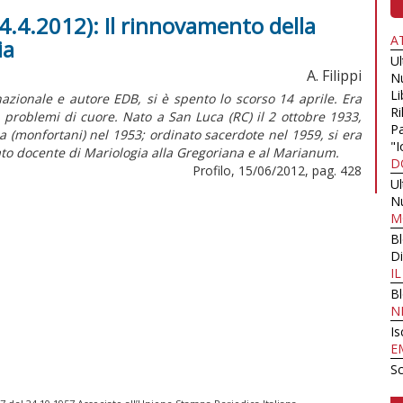
4.4.2012): Il rinnovamento della
A
ia
U
A. Filippi
N
Li
azionale e autore EDB, si è spento lo scorso 14 aprile. Era
Ri
 problemi di cuore. Nato a San Luca (RC) il 2 ottobre 1933,
Pa
 (monfortani) nel 1953; ordinato sacerdote nel 1959, si era
"I
tato docente di Mariologia alla Gregoriana e al Marianum.
D
Profilo, 15/06/2012, pag. 428
U
N
M
B
Di
I
B
N
Is
E
Sc