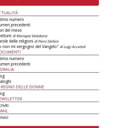
TTUALITÀ
ltimo numero
umeri precedenti
bri del mese
letture
di Mariapia Veladiano
role delle religioni
di Piero Stefani
o non mi vergogno del Vangelo"
di Luigi Accattoli
OCUMENTI
ltimo numero
umeri precedenti
ORALIA
log
aloghi
L REGNO DELLE DONNE
log
EWSLETTER
criviti
MAIL
rivici