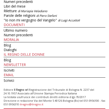
Numeri precedenti
Libri del mese
Riletture
di Mariapia Veladiano
Parole delle religioni
di Piero Stefani
"Io non mi vergogno del Vangelo"
di Luigi Accattoli
DOCUMENTI
Ultimo numero
Numeri precedenti
MORALIA
Blog
Dialoghi
IL REGNO DELLE DONNE
Blog
NEWSLETTER
Iscriviti
EMAIL
Scrivici
Editore
Il Regno srl
Registrazione del Tribunale di Bologna N. 2237 del
24.10.1957 Associato all’Unione Stampa Periodica Italiana
La testata usufruisce dei contributi diretti editoria d.lgs 70/2017
Direzione e redazione Via del Monte 5 40126 Bologna (Bo) tel 051 0956100 - fax
051 0956310
ilregno@ilregno.it