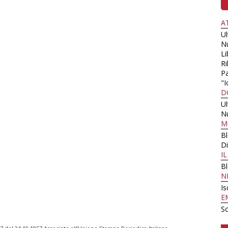
A
U
N
Li
Ri
Pa
"I
D
U
N
M
B
Di
I
B
N
Is
E
Sc