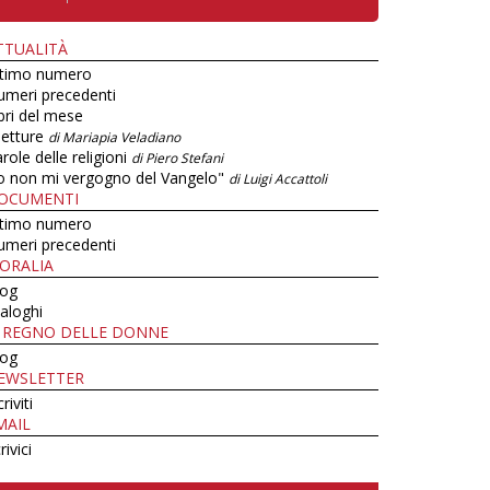
TTUALITÀ
ltimo numero
umeri precedenti
bri del mese
letture
di Mariapia Veladiano
role delle religioni
di Piero Stefani
o non mi vergogno del Vangelo"
di Luigi Accattoli
OCUMENTI
ltimo numero
umeri precedenti
ORALIA
log
aloghi
L REGNO DELLE DONNE
log
EWSLETTER
criviti
MAIL
rivici