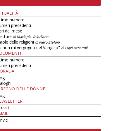
TTUALITÀ
ltimo numero
umeri precedenti
bri del mese
letture
di Mariapia Veladiano
role delle religioni
di Piero Stefani
o non mi vergogno del Vangelo"
di Luigi Accattoli
OCUMENTI
ltimo numero
umeri precedenti
ORALIA
log
aloghi
L REGNO DELLE DONNE
log
EWSLETTER
criviti
MAIL
rivici