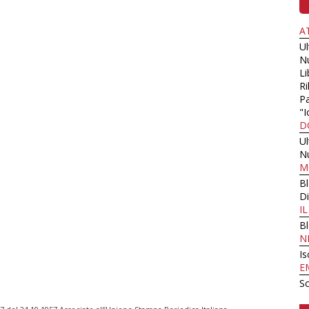
A
U
N
Li
Ri
Pa
"I
D
U
N
M
B
Di
I
B
N
Is
E
Sc