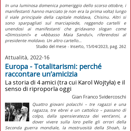
In una luminosa domenica pomeriggio dello scorso ottobre, i
manifestanti hanno marciato (e non era la prima volta) lungo
il viale principale della capitale moldava, Chisinu. Altri si
sono sparpagliati sul marciapiede, reggendo cartelli e
unendosi ai manifestanti che gridavano slogan come
«Dimissioni!» e «Abbasso Maia Sandu!», riferendosi al
presidente moldavo. Un altro cartello...
Studio del mese - Inserto, 15/04/2023, pag. 262
Attualità, 2022-16
Europa - Totalitarismi: perché
raccontare un’amicizia
La storia di 4 amici (tra cui Karol Wojtyła) e il
senso di riproporla oggi
Gian Franco Svidercoschi
Quattro giovani polacchi – tre ragazzi e una
ragazza, tre ebrei e un cattolico – passano di
colpo, dalla spensieratezza dei vent’anni, a
dover vivere sulla loro pelle gli orrori della
Seconda guerra mondiale, la mostruosità della
Shoah
, la