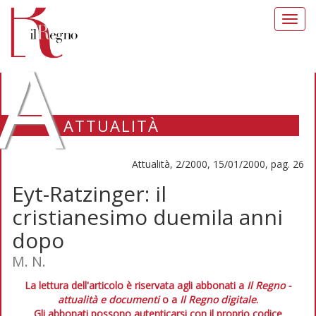
Toggl
navig
A
ATTUALITÀ
Attualità, 2/2000, 15/01/2000, pag. 26
Eyt-Ratzinger: il
cristianesimo duemila anni
dopo
M. N.
La lettura dell'articolo è riservata agli abbonati a
Il Regno -
attualità e documenti
o a
Il Regno digitale
.
Gli abbonati possono autenticarsi con il proprio codice