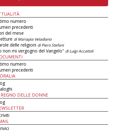
TTUALITÀ
ltimo numero
umeri precedenti
bri del mese
letture
di Mariapia Veladiano
role delle religioni
di Piero Stefani
o non mi vergogno del Vangelo"
di Luigi Accattoli
OCUMENTI
ltimo numero
umeri precedenti
ORALIA
log
aloghi
L REGNO DELLE DONNE
log
EWSLETTER
criviti
MAIL
rivici