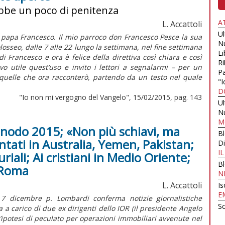
ebbe un poco di penitenza
A
L. Accattoli
U
papa Francesco. Il mio parroco don Francesco Pesce la sua
N
losseo, dalle 7 alle 22 lungo la settimana, nel fine settimana
Li
i Francesco e ora è felice della direttiva così chiara e così
Ri
o utile quest’uso e invito i lettori a segnalarmi – per un
Pa
quelle che ora racconterò, partendo da un testo nel quale
"I
D
"Io non mi vergogno del Vangelo", 15/02/2015, pag. 143
U
N
M
Sinodo 2015; «Non più schiavi, ma
B
ntati in Australia, Yemen, Pakistan;
Di
I
iali; Ai cristiani in Medio Oriente;
B
 Roma
N
L. Accattoli
Is
E
 7 dicembre p. Lombardi conferma notizie giornalistiche
Sc
 a carico di due ex dirigenti dello IOR (il presidente Angelo
un’ipotesi di peculato per operazioni immobiliari avvenute nel