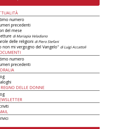
TTUALITÀ
ltimo numero
umeri precedenti
bri del mese
letture
di Mariapia Veladiano
role delle religioni
di Piero Stefani
o non mi vergogno del Vangelo"
di Luigi Accattoli
OCUMENTI
ltimo numero
umeri precedenti
ORALIA
log
aloghi
L REGNO DELLE DONNE
log
EWSLETTER
criviti
MAIL
rivici