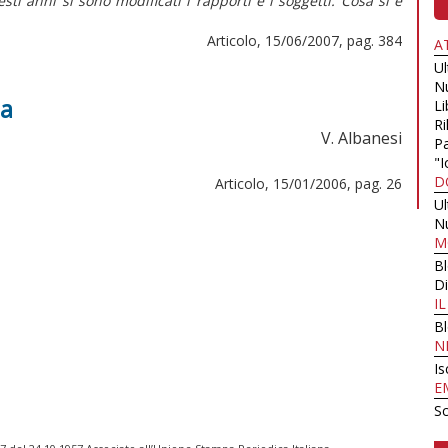
ti anni si sono modificati i rapporti e i soggetti. Cosa si è
Articolo, 15/06/2007, pag. 384
A
U
N
ia
Li
Ri
V. Albanesi
Pa
"I
D
Articolo, 15/01/2006, pag. 26
U
N
M
B
Di
I
B
N
Is
E
Sc