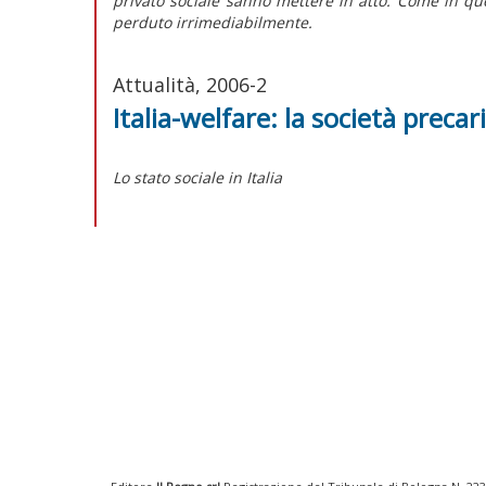
privato sociale sanno mettere in atto. Come in ques
perduto irrimediabilmente.
Attualità, 2006-2
Italia-welfare: la società precar
Lo stato sociale in Italia