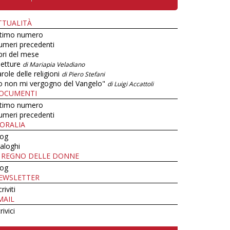
TTUALITÀ
ltimo numero
umeri precedenti
bri del mese
letture
di Mariapia Veladiano
role delle religioni
di Piero Stefani
o non mi vergogno del Vangelo"
di Luigi Accattoli
OCUMENTI
ltimo numero
umeri precedenti
ORALIA
log
aloghi
L REGNO DELLE DONNE
log
EWSLETTER
criviti
MAIL
rivici