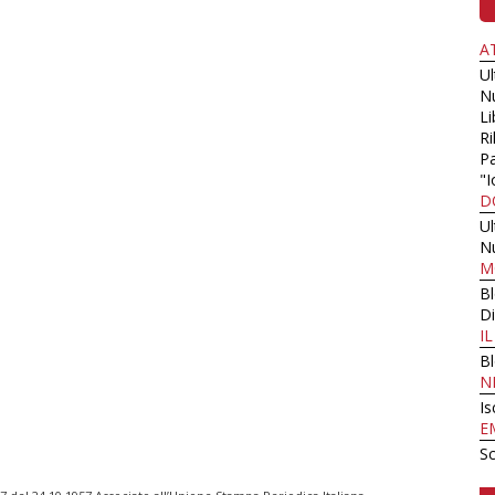
A
U
N
Li
Ri
Pa
"I
D
U
N
M
B
Di
I
B
N
Is
E
Sc