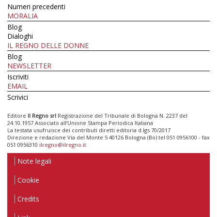
Numeri precedenti
MORALIA
Blog
Dialoghi
IL REGNO DELLE DONNE
Blog
NEWSLETTER
Iscriviti
EMAIL
Scrivici
Editore
Il Regno srl
Registrazione del Tribunale di Bologna N. 2237 del
24.10.1957 Associato all’Unione Stampa Periodica Italiana
La testata usufruisce dei contributi diretti editoria d.lgs 70/2017
Direzione e redazione Via del Monte 5 40126 Bologna (Bo) tel 051 0956100 - fax
051 0956310
ilregno@ilregno.it
Note legali
Cookie
Credits