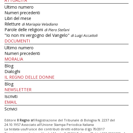
ATTUALITÀ
Ultimo numero
Numeri precedenti
Libri del mese
Riletture
di Mariapia Veladiano
Parole delle religioni
di Piero Stefani
"Io non mi vergogno del Vangelo"
di Luigi Accattoli
DOCUMENTI
Ultimo numero
Numeri precedenti
MORALIA
Blog
Dialoghi
IL REGNO DELLE DONNE
Blog
NEWSLETTER
Iscriviti
EMAIL
Scrivici
Editore
Il Regno srl
Registrazione del Tribunale di Bologna N. 2237 del
24.10.1957 Associato all’Unione Stampa Periodica Italiana
La testata usufruisce dei contributi diretti editoria d.lgs 70/2017