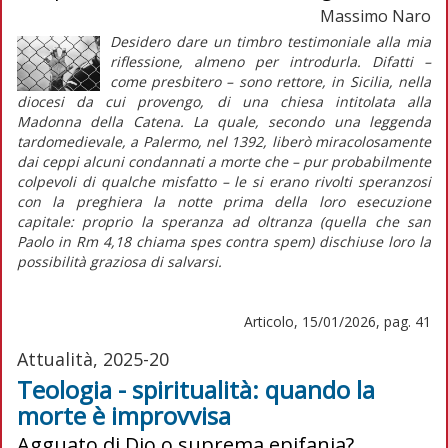
Massimo Naro
Desidero dare un timbro testimoniale alla mia
riflessione, almeno per introdurla. Difatti –
come presbitero – sono rettore, in Sicilia, nella
diocesi da cui provengo, di una chiesa intitolata alla
Madonna della Catena. La quale, secondo una leggenda
tardomedievale, a Palermo, nel 1392, liberò miracolosamente
dai ceppi alcuni condannati a morte che – pur probabilmente
colpevoli di qualche misfatto – le si erano rivolti speranzosi
con la preghiera la notte prima della loro esecuzione
capitale: proprio la speranza ad oltranza (quella che san
Paolo in Rm 4,18 chiama
spes contra spem
) dischiuse loro la
possibilità graziosa di salvarsi.
Articolo, 15/01/2026, pag. 41
Attualità, 2025-20
Teologia - spiritualità: quando la
morte è improvvisa
Agguato di Dio o suprema epifania?