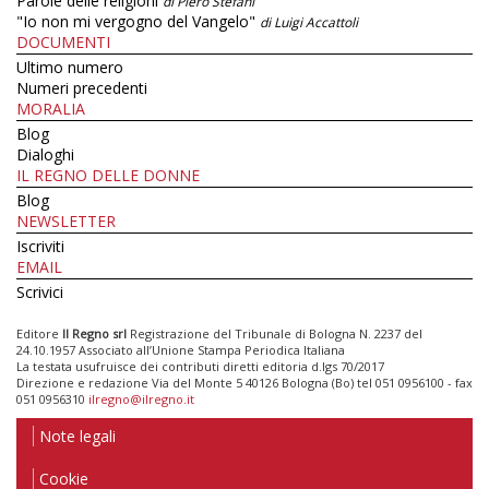
Parole delle religioni
di Piero Stefani
"Io non mi vergogno del Vangelo"
di Luigi Accattoli
DOCUMENTI
Ultimo numero
Numeri precedenti
MORALIA
Blog
Dialoghi
IL REGNO DELLE DONNE
Blog
NEWSLETTER
Iscriviti
EMAIL
Scrivici
Editore
Il Regno srl
Registrazione del Tribunale di Bologna N. 2237 del
24.10.1957 Associato all’Unione Stampa Periodica Italiana
La testata usufruisce dei contributi diretti editoria d.lgs 70/2017
Direzione e redazione Via del Monte 5 40126 Bologna (Bo) tel 051 0956100 - fax
051 0956310
ilregno@ilregno.it
Note legali
Cookie