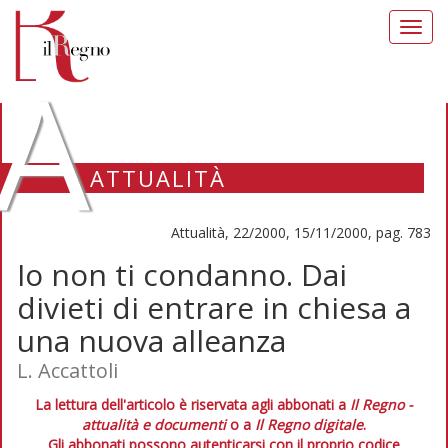
Toggl
navig
A
ATTUALITÀ
Attualità, 22/2000, 15/11/2000, pag. 783
Io non ti condanno. Dai
divieti di entrare in chiesa a
una nuova alleanza
L. Accattoli
La lettura dell'articolo è riservata agli abbonati a
Il Regno -
attualità e documenti
o a
Il Regno digitale
.
Gli abbonati possono autenticarsi con il proprio codice