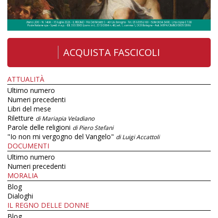
ACQUISTA FASCICOLI
ATTUALITÀ
Ultimo numero
Numeri precedenti
Libri del mese
Riletture
di Mariapia Veladiano
Parole delle religioni
di Piero Stefani
"Io non mi vergogno del Vangelo"
di Luigi Accattoli
DOCUMENTI
Ultimo numero
Numeri precedenti
MORALIA
Blog
Dialoghi
IL REGNO DELLE DONNE
Blog