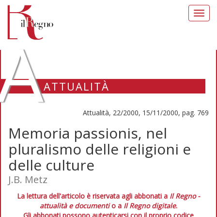
Toggl
navig
A
ATTUALITÀ
Attualità, 22/2000, 15/11/2000, pag. 769
Memoria passionis, nel
pluralismo delle religioni e
delle culture
J.B. Metz
La lettura dell'articolo è riservata agli abbonati a
Il Regno -
attualità e documenti
o a
Il Regno digitale
.
Gli abbonati possono autenticarsi con il proprio codice