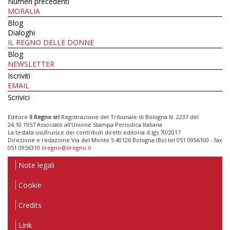
Numeri precedenti
MORALIA
Blog
Dialoghi
IL REGNO DELLE DONNE
Blog
NEWSLETTER
Iscriviti
EMAIL
Scrivici
Editore
Il Regno srl
Registrazione del Tribunale di Bologna N. 2237 del
24.10.1957 Associato all’Unione Stampa Periodica Italiana
La testata usufruisce dei contributi diretti editoria d.lgs 70/2017
Direzione e redazione Via del Monte 5 40126 Bologna (Bo) tel 051 0956100 - fax
051 0956310
ilregno@ilregno.it
Note legali
Cookie
Credits
Link