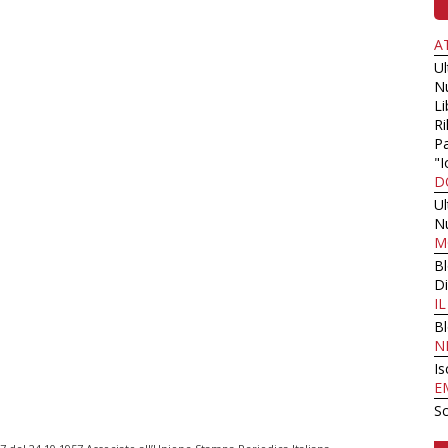
A
U
N
Li
Ri
Pa
"I
D
U
N
M
B
Di
I
B
N
Is
E
Sc