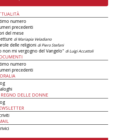
TTUALITÀ
ltimo numero
umeri precedenti
bri del mese
letture
di Mariapia Veladiano
role delle religioni
di Piero Stefani
o non mi vergogno del Vangelo"
di Luigi Accattoli
OCUMENTI
ltimo numero
umeri precedenti
ORALIA
log
aloghi
L REGNO DELLE DONNE
log
EWSLETTER
criviti
MAIL
rivici