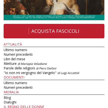
ACQUISTA FASCICOLI
ATTUALITÀ
Ultimo numero
Numeri precedenti
Libri del mese
Riletture
di Mariapia Veladiano
Parole delle religioni
di Piero Stefani
"Io non mi vergogno del Vangelo"
di Luigi Accattoli
DOCUMENTI
Ultimo numero
Numeri precedenti
MORALIA
Blog
Dialoghi
IL REGNO DELLE DONNE