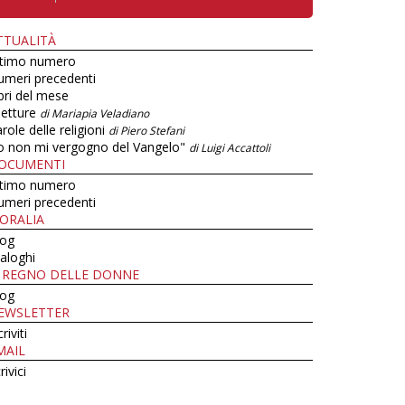
TTUALITÀ
ltimo numero
umeri precedenti
bri del mese
letture
di Mariapia Veladiano
role delle religioni
di Piero Stefani
o non mi vergogno del Vangelo"
di Luigi Accattoli
OCUMENTI
ltimo numero
umeri precedenti
ORALIA
log
aloghi
L REGNO DELLE DONNE
log
EWSLETTER
criviti
MAIL
rivici