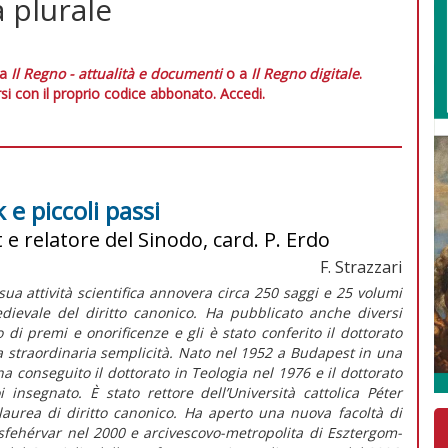
 plurale
 a
Il Regno - attualità e documenti
o a
Il Regno digitale
.
si con il proprio codice abbonato.
Accedi.
e piccoli passi
 e relatore del Sinodo, card. P. Erdo
F. Strazzari
sua attività scientifica annovera circa 250 saggi e 25 volumi
edievale del diritto canonico. Ha pubblicato anche diversi
o di premi e onorificenze e gli è stato conferito il dottorato
a straordinaria semplicità. Nato nel 1952 a Budapest in una
; ha conseguito il dottorato in Teologia nel 1976 e il dottorato
insegnato. È stato rettore dell’Università cattolica Péter
laurea di diritto canonico. Ha aperto una nuova facoltà di
esfehérvar nel 2000 e arcivescovo-metropolita di Esztergom-