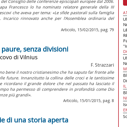
del Consiglio delle conferenze episcopali europee dal 2006.
papa Francesco lo ha nominato relatore generale della III
scovi che aveva per tema: «Le sfide pastorali sulla famiglia
A
4). Incarico rinnovato anche per l’Assemblea ordinaria del
U
N
Articolo, 15/02/2015, pag. 79
Li
Ri
Pa
"I
a paure, senza divisioni
D
covo di Vilnius
U
N
F. Strazzari
M
ono bene il nostro cristianesimo che ha saputo far fronte alle
B
le future. Innanzitutto la collina delle croci e le tantissime
Di
de ricordano il grande dolore che nel passato ha lasciato il
I
 tempo ha permesso di comprendere in profondità come Dio
B
nze più grandi».
N
Articolo, 15/01/2015, pag. 8
Is
E
Sc
ie di una storia aperta