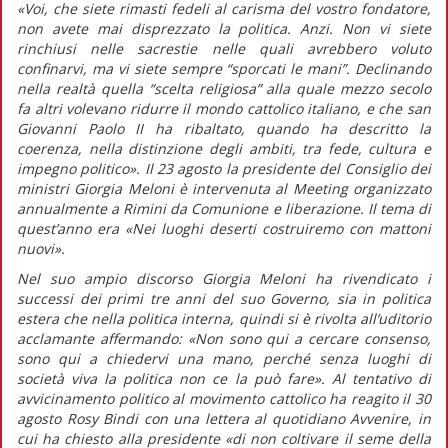
«Voi, che siete rimasti fedeli al carisma del vostro fondatore,
non avete mai disprezzato la politica. Anzi. Non vi siete
rinchiusi nelle sacrestie nelle quali avrebbero voluto
confinarvi, ma vi siete sempre “sporcati le mani”. Declinando
nella realtà quella “scelta religiosa” alla quale mezzo secolo
fa altri volevano ridurre il mondo cattolico italiano, e che san
Giovanni Paolo II ha ribaltato, quando ha descritto la
coerenza, nella distinzione degli ambiti, tra fede, cultura e
impegno politico».
Il 23 agosto la presidente del Consiglio dei
ministri Giorgia Meloni è intervenuta al Meeting organizzato
annualmente a Rimini da Comunione e liberazione. Il tema di
quest’anno era «Nei luoghi deserti costruiremo con mattoni
nuovi».
Nel suo ampio discorso Giorgia Meloni ha rivendicato i
successi dei primi tre anni del suo Governo, sia in politica
estera che nella politica interna, quindi si è rivolta all’uditorio
acclamante affermando:
«Non sono qui a cercare consenso,
sono qui a chiedervi una mano, perché senza luoghi di
società viva la politica non ce la può fare».
Al tentativo di
avvicinamento politico al movimento cattolico ha reagito il 30
agosto Rosy Bindi con una lettera al quotidiano
Avvenire,
in
cui ha chiesto alla presidente
«di non coltivare il seme della