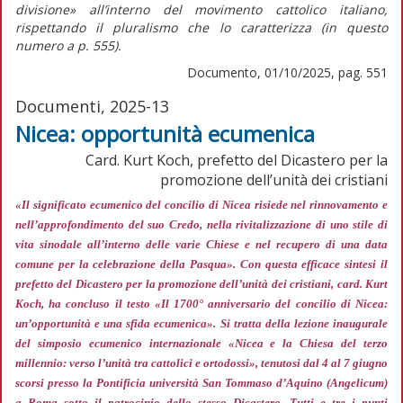
divisione»
all’interno del movimento cattolico italiano,
rispettando il pluralismo che lo caratterizza (in
questo
numero
a p. 555).
Documento, 01/10/2025, pag. 551
Documenti, 2025-13
Nicea: opportunità ecumenica
Card. Kurt Koch, prefetto del Dicastero per la
promozione dell’unità dei cristiani
«Il significato ecumenico del concilio di Nicea risiede nel rinnovamento e
nell’approfondimento del suo Credo, nella rivitalizzazione di uno stile di
vita sinodale all’interno delle varie Chiese e nel recupero di una data
comune per la celebrazione della Pasqua»
. Con questa efficace sintesi il
prefetto del Dicastero per la promozione dell’unità dei cristiani, card. Kurt
Koch, ha concluso il testo «Il 1700° anniversario del concilio di Nicea:
un’opportunità e una sfida ecumenica». Si tratta della lezione inaugurale
del simposio ecumenico internazionale «Nicea e la Chiesa del terzo
millennio: verso l’unità tra cattolici e ortodossi», tenutosi dal 4 al 7 giugno
scorsi presso la Pontificia università San Tommaso d’Aquino (Angelicum)
a Roma sotto il patrocinio dello stesso Dicastero. Tutti e tre i punti