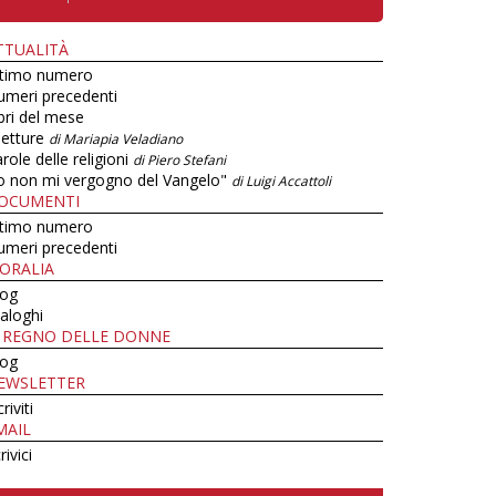
TTUALITÀ
ltimo numero
umeri precedenti
bri del mese
letture
di Mariapia Veladiano
role delle religioni
di Piero Stefani
o non mi vergogno del Vangelo"
di Luigi Accattoli
OCUMENTI
ltimo numero
umeri precedenti
ORALIA
log
aloghi
L REGNO DELLE DONNE
log
EWSLETTER
criviti
MAIL
rivici