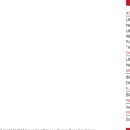
A
U
N
Li
Ri
Pa
"I
D
U
N
M
B
Di
I
B
N
Is
E
Sc