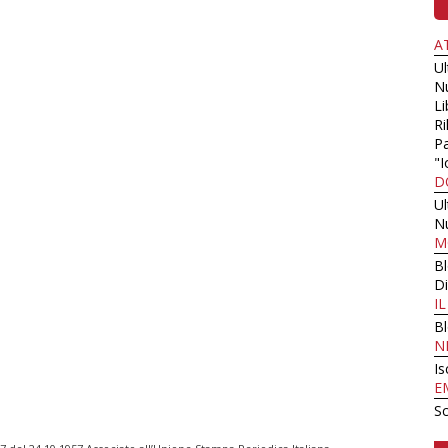
A
U
N
Li
Ri
Pa
"I
D
U
N
M
B
Di
I
B
N
Is
E
Sc