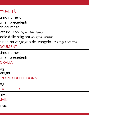
TTUALITÀ
ltimo numero
umeri precedenti
bri del mese
letture
di Mariapia Veladiano
role delle religioni
di Piero Stefani
o non mi vergogno del Vangelo"
di Luigi Accattoli
OCUMENTI
ltimo numero
umeri precedenti
ORALIA
log
aloghi
L REGNO DELLE DONNE
log
EWSLETTER
criviti
MAIL
rivici