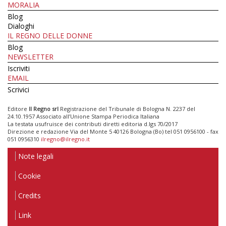
MORALIA
Blog
Dialoghi
IL REGNO DELLE DONNE
Blog
NEWSLETTER
Iscriviti
EMAIL
Scrivici
Editore
Il Regno srl
Registrazione del Tribunale di Bologna N. 2237 del
24.10.1957 Associato all’Unione Stampa Periodica Italiana
La testata usufruisce dei contributi diretti editoria d.lgs 70/2017
Direzione e redazione Via del Monte 5 40126 Bologna (Bo) tel 051 0956100 - fax
051 0956310
ilregno@ilregno.it
Note legali
Cookie
Credits
Link